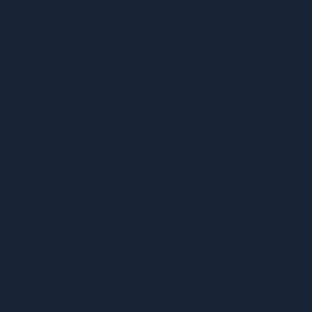
losidade para posto de gasolina
Laudo pgr
ial
Laudo pgr e pcmso
Laudo pgr valor
o técnico das condições de trabalho
Laudo técnico de insalubridade
o pericial de insalubridade e periculosidade
o de periculosidade
Ltcat clínica médica
 civil
Ltcat para esocial
Ltcat evento esocial
lubridade
Ltcat laudo de insalubridade
na do trabalho
Ltcat para periculosidade
 renovação
Ltcat risco ergonômico
trabalho
Ltcat técnico de segurança do trabalho
tadora
Nr 10 completa
Nr 10 eletricidade
instalações e serviços de eletricidade