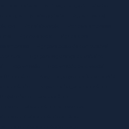
 em eletricidade
Nr 5 segurança do trabalho
to da cipa
Nr eletricidade
Pgr ambiental
ão civil
Pgr elaboração
Pgr para empresas
a mei
Pgr no e social
Pgr de obra
nas empresas
Pgr para posto de combustível
utor rural
Pgr para segurança do trabalho
al
Ppp emissão
Ppp emitido pelo esocial
e funcionário
Preço de projeto de linha de vida
e de incêndio
Projeto de brigada de incêndio
Projeto de combate a incêndio
to de combate a incêndio em escolas
eto de combate a incêndio e pânico
jeto de combate a incêndio preço