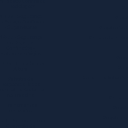
m Espaço Confinado
- Reciclagem
Pr
NR-33 - Segurança
Proje
m Espaço Confinado
- Supervisores
Projeto de d
NR-33 - Segurança
Projeto de incên
em Espaços
Confinados -
Entrantes e Vigias
Proje
R-35 - Trabalho em
Proj
Altura
Projeto de linha de 
Palestra de
Responsabilidade
riminal de Acidente
no Trabalho
Projeto
Treinamentos
Projet
realizados
Projeto de
R-11 - Segurança na
Operação de
Projeto