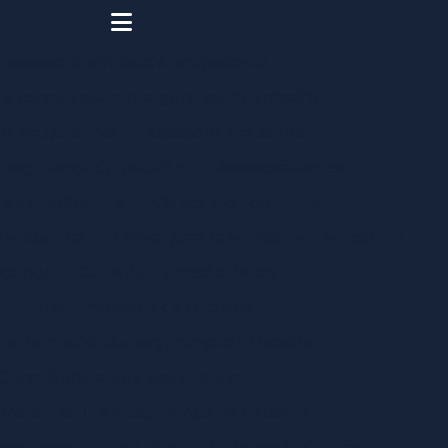
o assessoria em saúde ocupacional
a e consultoria em segurança do trabalho
ria ocupacional
Assessoria em saúde
m segurança do trabalho
Assessoria em sst
de insalubridade
Clínica aso admissional
demissional
Clínica para fazer exame demissional
ica pgr
Consultar emissão de cat
onsultoria medicina do trabalho
ria de medicina e segurança do trabalho
Consultoria saúde ocupacional
oria em saúde e segurança do trabalho
 segurança do trabalho
Elaboração do ltcat