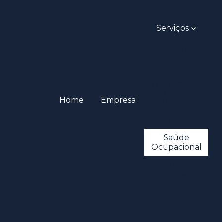
Serviços
Assistência
Técnica
Centro de
Treinamento
de Combate
Home
Empresa
a Incêndio
N
Projetos
Saúde
Ocupacional
Segurança
N
no Trabalho
N