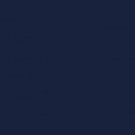
olante - Habilitação
Nr 10 segurança
R-11 - Segurança na
Nr 5 treinamen
Operação de Ponte
olante - Reciclagem
Pgr para construç
R-13 - Segurança na
Pgr par
Operação de
aldeiras - Habilitação
Pgr para peque
R-13 - Segurança na
Pgr para prod
Operação de
Ppp demission
Caldeiras -
Reciclagem
Ppp físico
Ppp d
R-20 - Combustíveis
Projeto de alarm
íquidos e Inflamáveis
- Habilitação
R-20 - Combustíveis
Proje
íquidos e Inflamáveis
- Reciclagem
Proj
NR-33 - Segurança
Pro