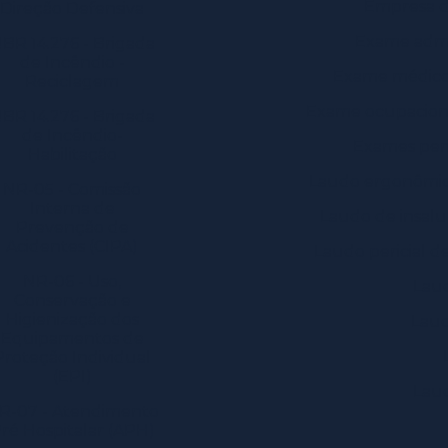
Empresa d
Direção Defensiva
Exame admi
BR 14.276 - Brigada
de Incêndio -
Exame médico
Reciclagem
Exame ocupaciona
BR 14.276 - Brigada
de Incêndio-
Exames peri
Habilitação
Laudo ergonômic
NR-05 - Comissão
Interna de
Laudo de insalu
Prevenção de
Acidentes (CIPA)
Laudo pericial d
NR-06 - Uso,
Laud
Conservação e
Higienização dos
Laud
Equipamentos de
Proteção Individual
(EPI)
Laud
R-07 - Atendimento
ré Hospitalar (APH)