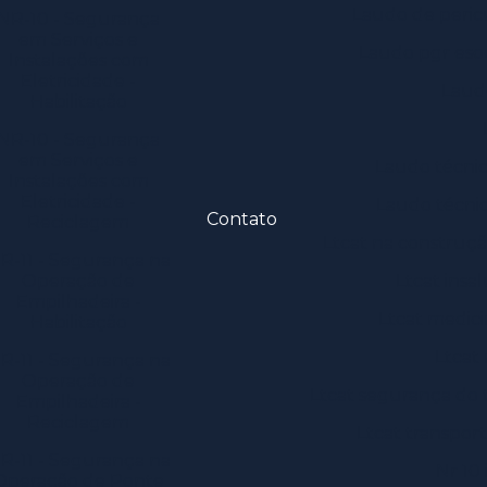
Laudo de pericu
NR-10 - Segurança
em Serviços e
Laudo pgr esoc
Instalações com
Eletricidade -
Laud
Habilitação
NR-10 - Segurança
em Serviços e
Laudo técnic
Instalações com
Eletricidade -
Laudo técnic
Contato
Reciclagem
Ltcat na construção
R-11 - Segurança na
Operação de
Ltcat insa
Empilhadeira -
Ltcat medici
Habilitação
Ltcat
R-11 - Segurança na
Operação de
Ltcat segurança do 
Empilhadeira -
Reciclagem
Ltcat transpor
R-11 - Segurança na
Nr 10 
Operação de Ponte