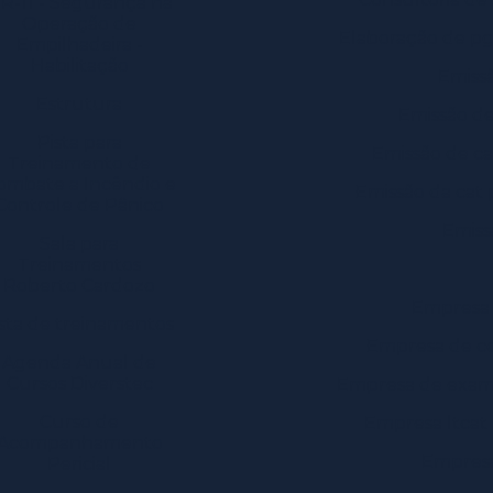
R-11 - Segurança na
Operação de
Elaboração de pg
Empilhadeira -
Habilitação
Emissã
Estrutura
Emissão de
Pista para
Emissão de ca
Treinamento de
ombate a Incêndio e
Emissão da cat 
Controle de Pânico
Emiss
Sala para
Treinamentos
Roberto Cardozo
Empresa 
ista de treinamentos
Empresa de co
Agenda Anual de
Cursos Diverstec
Empresa de exam
Curso de
Empresa ltcat
Acompanhamento
Empresa
Pericial