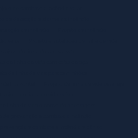
ojeto de combate a incêndio valor
to de detecção e alarme de incêndio
etecção de incêndio
Projeto de incêndio
dio valor
Projeto e instalação de linha de vida
Projeto de linha de transmissão
to de linha de vida com cabo de aço
eto de linha de vida para caminhões
vida horizontal
Projeto de linha de vida para laje
Projeto de linha de vida móvel
 de linha de vida e ponto de ancoragem
o de prevenção e combate a incêndio
 prevenção e combate a incêndio e pânico
 de prevenção contra incêndio e pânico