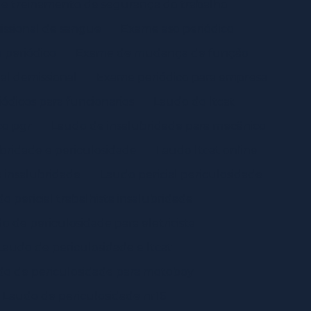
e treinamento de segurança do trabalho
ssional de sangue
Exame aso periódico
 periódico
Exame de mudança de função
l demissional
Exame periódico para empresa
ódicos para funcionarios
Laudo do ltcat
o pgr
Laudo de insalubridade para mecânico
bridade e periculosidade
Laudo ltcat online
e insalubridade
Laudo pericial periculosidade
o pericial trabalhista insalubridade
o de periculosidade para eletricista
Laudo de periculosidade e ltcat
o de periculosidade para motoboy
Laudo de periculosidade nr16