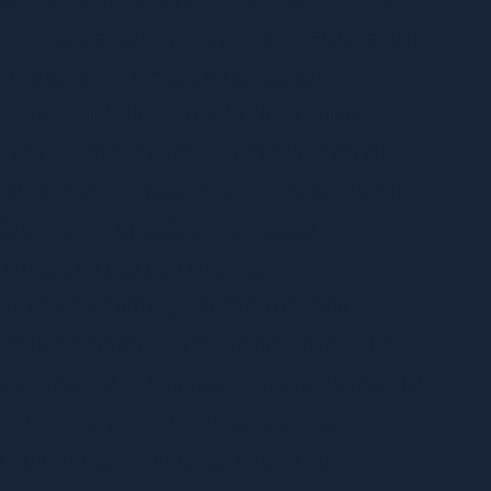
r
Elaboração de pgr e pcmso
Elaborar pgr
o de cat clt
Emissão de cat esocial
 cat estabilidade
Emissão de cat online
t spu
Emissão da cat
Emissão da cat clt
pelo esocial
Emissão ltcat
Emissão de pgr
ão de ppp
Emissão de ppp esocial
Emissão de ppp pela empresa
de assessoria em segurança do trabalho
nsultoria em saúde e segurança do trabalho
e admissional
Empresa de exame demissional
Empresa pgr
Empresa que elabora pgr
 que faz ltcat
Empresa que faz pgr