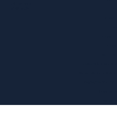
Empilhadeira -
Habilitação
Pr
Projeto
Pro
Projeto
Proje
Projeto de
Projetos linha de 
Treinamento de epi 
Treinamento nr 
Treiname
Treiname