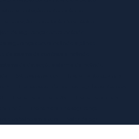
ojeto de proteção contra incêndio
 de proteção contra incêndio e pânico
jeto de segurança contra incêndio
 de segurança contra incêndio e pânico
to de sistema de combate a incêndio
 sistema de detecção e alarme de incêndio
vida
Sst treinamentos
Treinamento cipa nr 5
nr 6
Treinamento de normas regulamentadoras
10
Treinamento de nr 35
Treinamento nr 5
nto nr 6
Treinamento de segurança
nto trabalho em altura
Valor de pgr