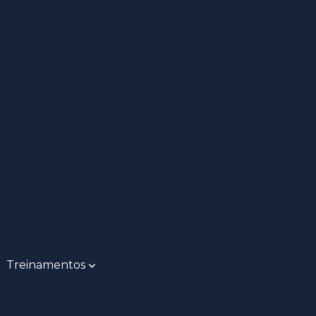
As
Assessori
Assesso
Assessoria e
Avaliação 
Clínica para exame 
Clín
C
Consulto
Treinamentos
Consult
Agenda
Consultoria de